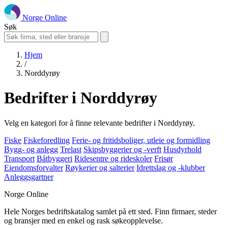
Norge Online
Søk
Hjem
/
Norddyrøy
Bedrifter i Norddyrøy
Velg en kategori for å finne relevante bedrifter i Norddyrøy.
Fiske
Fiskeforedling
Ferie- og fritidsboliger, utleie og formidling
Bygg- og anlegg
Trelast
Skipsbyggerier og -verft
Husdyrhold
Transport
Båtbyggeri
Ridesentre og rideskoler
Frisør
Eiendomsforvalter
Røykerier og salterier
Idrettslag og -klubber
Anleggsgartner
Norge Online
Hele Norges bedriftskatalog samlet på ett sted. Finn firmaer, steder
og bransjer med en enkel og rask søkeopplevelse.