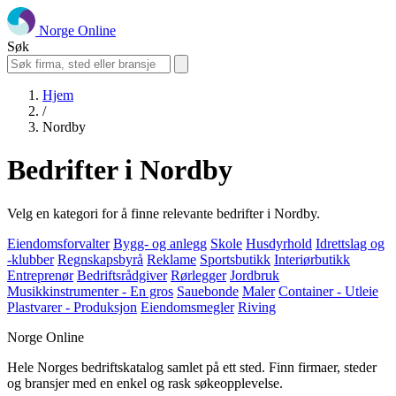
Norge Online
Søk
Hjem
/
Nordby
Bedrifter i Nordby
Velg en kategori for å finne relevante bedrifter i Nordby.
Eiendomsforvalter
Bygg- og anlegg
Skole
Husdyrhold
Idrettslag og
-klubber
Regnskapsbyrå
Reklame
Sportsbutikk
Interiørbutikk
Entreprenør
Bedriftsrådgiver
Rørlegger
Jordbruk
Musikkinstrumenter - En gros
Sauebonde
Maler
Container - Utleie
Plastvarer - Produksjon
Eiendomsmegler
Riving
Norge Online
Hele Norges bedriftskatalog samlet på ett sted. Finn firmaer, steder
og bransjer med en enkel og rask søkeopplevelse.