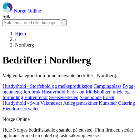
Norge Online
Søk
Hjem
/
Nordberg
Bedrifter i Nordberg
Velg en kategori for å finne relevante bedrifter i Nordberg.
Husdyrhold - Storfehold og melkeproduksjon
Campingplass
Bygg-
og anlegg
Jordbruk
Husdyrhold
Ferie- og fritidsboliger, utleie og
formidling
Entreprenør
Sveiseverksted
Sauebonde
Frisør
Husdyrhold - Svin
Vaktmester
Anleggsmaskiner
Kunstner
Catering
Eiendomsforvalter
Norge Online
Hele Norges bedriftskatalog samlet på ett sted. Finn firmaer, steder
og bransjer med en enkel og rask søkeopplevelse.