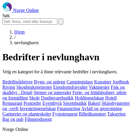
Norge Online
Søk
Hjem
/
nevlunghavn
Bedrifter i nevlunghavn
Velg en kategori for å finne relevante bedrifter i nevlunghavn.
Bedriftsrådgiver
Bygg- og anlegg
Campingplass
Kunstner
Jordbruk
Riving
Skogbrukstjenester
Eiendomsforvalter
Vaktmester
Fisk og
skalldyr - Detalj
Steiner og mineraler
Ferie- og fritidsboliger, utleie
og formidling
Skole
Dagligvarebutikk
Holdingselskap
Hotell
Restaurant
Postordre
Eventbyrå
Sportsbutikk
Bakeri
Skipsbyggerier
og -verft
Investeringsselskap
Finansiering
Avfall og gjenvinning
Gartnerier og planteskoler
Fysioterapeut
Billedkunstner
Taksering
Bar og pub
Filmprodusent
Norge Online