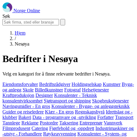
Norge Online
Søk
Hjem
/
Nesøya
Bedrifter i Nesøya
Velg en kategori for å finne relevante bedrifter i Nesøya.
Eiendomsforvalter
Bedriftsrådgiver
Holdingselskap
Kunstner
Bygg-
og anlegg
Skole
Billedkunstner
Fotograf
Helsetjenester
Kraftproduksjon
Designer
Konsulenter - Teknisk
konsulentvirksomhet
Sjøtransport og shipping
Skogbrukstjenester
Næringsmidler - En gros
Konsulenter - Bygge- og anleggsteknikk
Guider og reiseledere
Klær - En gros
Regnskapsbyrå
Idrettslag og -
klubber
Bakeri
Data - programvare og -utvikling
Forfatter
Transport
Tannlege
Reklame
Postordre
Taksering
Entreprenør
Vannverk
Filmprodusent
Catering
Fjørfehold og -oppdrett
Industrimaskiner og
-utstyr - Forhandlere
Røykeavvenning
Konsulenter - System- og