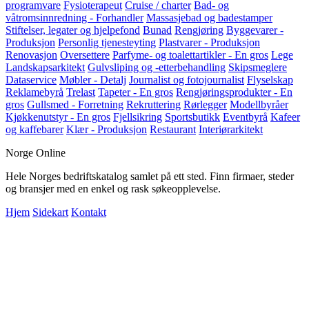
programvare
Fysioterapeut
Cruise / charter
Bad- og
våtromsinnredning - Forhandler
Massasjebad og badestamper
Stiftelser, legater og hjelpefond
Bunad
Rengjøring
Byggevarer -
Produksjon
Personlig tjenesteyting
Plastvarer - Produksjon
Renovasjon
Oversettere
Parfyme- og toalettartikler - En gros
Lege
Landskapsarkitekt
Gulvsliping og -etterbehandling
Skipsmeglere
Dataservice
Møbler - Detalj
Journalist og fotojournalist
Flyselskap
Reklamebyrå
Trelast
Tapeter - En gros
Rengjøringsprodukter - En
gros
Gullsmed - Forretning
Rekruttering
Rørlegger
Modellbyråer
Kjøkkenutstyr - En gros
Fjellsikring
Sportsbutikk
Eventbyrå
Kafeer
og kaffebarer
Klær - Produksjon
Restaurant
Interiørarkitekt
Norge Online
Hele Norges bedriftskatalog samlet på ett sted. Finn firmaer, steder
og bransjer med en enkel og rask søkeopplevelse.
Hjem
Sidekart
Kontakt