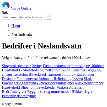
Norge Online
Søk
Hjem
/
Neslandsvatn
Bedrifter i Neslandsvatn
Velg en kategori for å finne relevante bedrifter i Neslandsvatn.
Skogbrukstjenester
Riving
Eiendomsforvalter
Idrettslag og -klubber
Husdyrhold - Storfehold og melkeproduksjon
Kunstner
Bygg- og
anlegg
Taksering
Bilverksted
Transport
Jordbruk
Entreprenør
Designer
Foreninger og forbund - Religion og livssyn
Skole
Foreninger og forbund - Interesseorganisasjoner
Maskinentreprenør
Husdyrhold
Slipe- og fileverksteder
Vaskeri og renseri
Bedriftsrådgiver
Byggmester og tømrermester
Blikkenslager
Personlig tjenesteyting
Norge Online