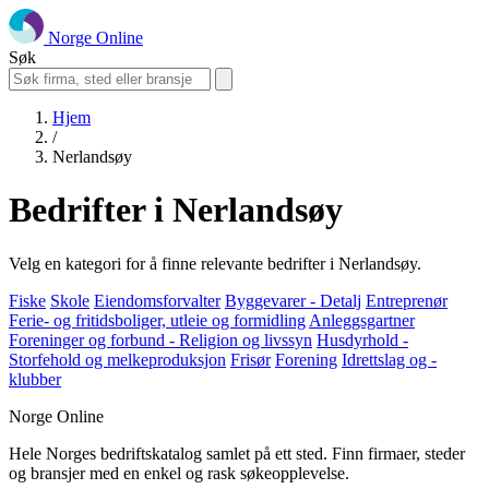
Norge Online
Søk
Hjem
/
Nerlandsøy
Bedrifter i Nerlandsøy
Velg en kategori for å finne relevante bedrifter i Nerlandsøy.
Fiske
Skole
Eiendomsforvalter
Byggevarer - Detalj
Entreprenør
Ferie- og fritidsboliger, utleie og formidling
Anleggsgartner
Foreninger og forbund - Religion og livssyn
Husdyrhold -
Storfehold og melkeproduksjon
Frisør
Forening
Idrettslag og -
klubber
Norge Online
Hele Norges bedriftskatalog samlet på ett sted. Finn firmaer, steder
og bransjer med en enkel og rask søkeopplevelse.