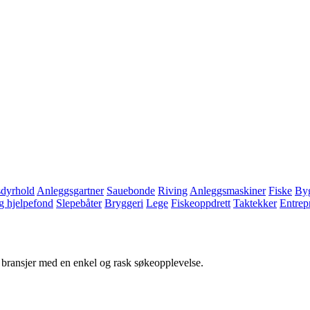
dyrhold
Anleggsgartner
Sauebonde
Riving
Anleggsmaskiner
Fiske
Byg
 og hjelpefond
Slepebåter
Bryggeri
Lege
Fiskeoppdrett
Taktekker
Entrep
g bransjer med en enkel og rask søkeopplevelse.