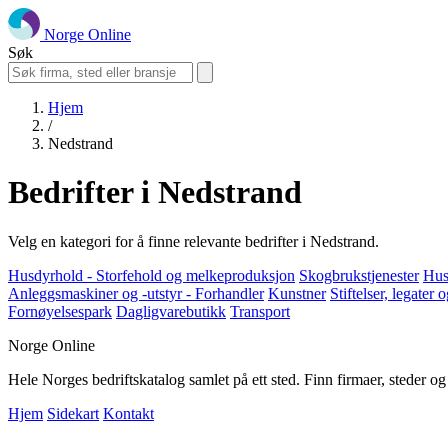
Norge Online
Søk
Hjem
/
Nedstrand
Bedrifter i Nedstrand
Velg en kategori for å finne relevante bedrifter i Nedstrand.
Husdyrhold - Storfehold og melkeproduksjon
Skogbrukstjenester
Hus
Anleggsmaskiner og -utstyr - Forhandler
Kunstner
Stiftelser, legater
Fornøyelsespark
Dagligvarebutikk
Transport
Norge Online
Hele Norges bedriftskatalog samlet på ett sted. Finn firmaer, steder o
Hjem
Sidekart
Kontakt