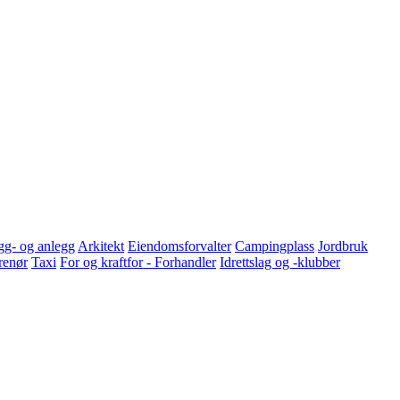
g- og anlegg
Arkitekt
Eiendomsforvalter
Campingplass
Jordbruk
renør
Taxi
For og kraftfor - Forhandler
Idrettslag og -klubber