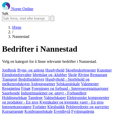
Norge Online
Søk
Hjem
/
Nannestad
Bedrifter i Nannestad
Velg en kategori for å finne relevante bedrifter i Nannestad.
Jordbruk
Bygg- og anlegg
Husdyrhold
Skogbrukstjenester
Kunstner
Eiendomsforvalter
Idrettslag og -klubber
Skole
Riving
Restaurant
Transport
Bedriftsrådgiver
Husdyrhold - Storfehold og
melkeproduksjon
Anleggsgartner
Selskapslokale
Vaktmester
Rengjøring
Frisør
Foreninger og forbund - Interesseorganisasjoner
Sauebonde
Industrimaskiner og -utstyr - Forhandlere
Holdingselskap
Tannlege
Vaktselskaper
Elektroniske komponenter
og produkter - En gros
Kjemikalier og kjemiske varer - En gros
Internettoperatører
Forfatter
Klesbutikk
Pelsberederier og garverier
Kursarrangør
Konferanselokale
Eventbyrå
Fyringsanlegg