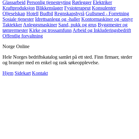
Glassarbeid
Personlig tjenesteyting
Rørlegger
Elektriker
Kraftproduksjon
Blikkenslager
Fysioterapeut
Konsulenter
Oljeselskap
Hotell
Budbil
Regnskapsbyrå
Gullsmed - Forretning
Sosiale tjenester
Idrettsanlegg og -haller
Kontormaskiner og -utstyr
Taktekker
Anleggsmaskiner
Sand, pukk og grus
Byggmester og
tømrermester
Kirke og trossamfunn
Arbeid og Inkluderingsbedrift
Offentlig forvaltning
Norge Online
Hele Norges bedriftskatalog samlet på ett sted. Finn firmaer, steder
og bransjer med en enkel og rask søkeopplevelse.
Hjem
Sidekart
Kontakt