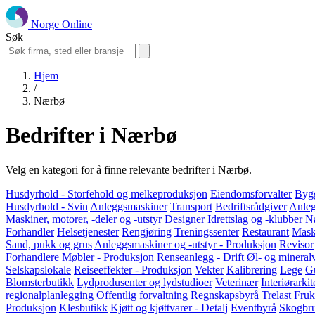
Norge Online
Søk
Hjem
/
Nærbø
Bedrifter i Nærbø
Velg en kategori for å finne relevante bedrifter i Nærbø.
Husdyrhold - Storfehold og melkeproduksjon
Eiendomsforvalter
Bygg
Husdyrhold - Svin
Anleggsmaskiner
Transport
Bedriftsrådgiver
Anleg
Maskiner, motorer, -deler og -utstyr
Designer
Idrettslag og -klubber
Næ
Forhandler
Helsetjenester
Rengjøring
Treningssenter
Restaurant
Mask
Sand, pukk og grus
Anleggsmaskiner og -utstyr - Produksjon
Revisor
Forhandlere
Møbler - Produksjon
Renseanlegg - Drift
Øl- og mineral
Selskapslokale
Reiseeffekter - Produksjon
Vekter
Kalibrering
Lege
G
Blomsterbutikk
Lydprodusenter og lydstudioer
Veterinær
Interiørarkit
regionalplanlegging
Offentlig forvaltning
Regnskapsbyrå
Trelast
Fruk
Produksjon
Klesbutikk
Kjøtt og kjøttvarer - Detalj
Eventbyrå
Skogbru