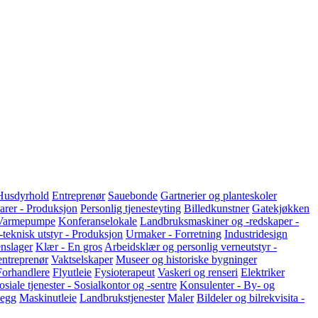
Husdyrhold
Entreprenør
Sauebonde
Gartnerier og planteskoler
varer - Produksjon
Personlig tjenesteyting
Billedkunstner
Gatekjøkken
Varmepumpe
Konferanselokale
Landbruksmaskiner og -redskaper -
teknisk utstyr - Produksjon
Urmaker - Forretning
Industridesign
nslager
Klær - En gros
Arbeidsklær og personlig verneutstyr -
entreprenør
Vaktselskaper
Museer og historiske bygninger
Forhandlere
Flyutleie
Fysioterapeut
Vaskeri og renseri
Elektriker
osiale tjenester - Sosialkontor og -sentre
Konsulenter - By- og
legg
Maskinutleie
Landbrukstjenester
Maler
Bildeler og bilrekvisita -