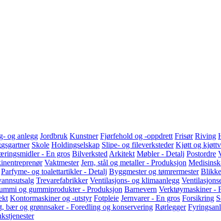
- og anlegg
Jordbruk
Kunstner
Fjørfehold og -oppdrett
Frisør
Riving
gsgartner
Skole
Holdingselskap
Slipe- og fileverksteder
Kjøtt og kjøtt
ringsmidler - En gros
Bilverksted
Arkitekt
Møbler - Detalj
Postordre
inentreprenør
Vaktmester
Jern, stål og metaller - Produksjon
Medisinsk-
Parfyme- og toalettartikler - Detalj
Byggmester og tømrermester
Blikke
vannsutsalg
Trevarefabrikker
Ventilasjons- og klimaanlegg
Ventilasjons
ummi og gummiprodukter - Produksjon
Barnevern
Verktøymaskiner - 
ekt
Kontormaskiner og -utstyr
Fotpleie
Jernvarer - En gros
Forsikring
S
t, bær og grønnsaker - Foredling og konservering
Rørlegger
Fyringsan
kstjenester