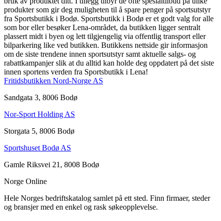
bruk av produktet ditt. I tillegg tilbyr de ofte spesialtilbud på ulike
produkter som gir deg muligheten til å spare penger på sportsutstyr
fra Sportsbutikk i Bodø. Sportsbutikk i Bodø er et godt valg for alle
som bor eller besøker Lena-området, da butikken ligger sentralt
plassert midt i byen og lett tilgjengelig via offentlig transport eller
bilparkering like ved butikken. Butikkens nettside gir informasjon
om de siste trendene innen sportsutstyr samt aktuelle salgs- og
rabattkampanjer slik at du alltid kan holde deg oppdatert på det siste
innen sportens verden fra Sportsbutikk i Lena!
Fritidsbutikken Nord-Norge AS
Sandgata 3, 8006 Bodø
Nor-Sport Holding AS
Storgata 5, 8006 Bodø
Sportshuset Bodø AS
Gamle Riksvei 21, 8008 Bodø
Norge Online
Hele Norges bedriftskatalog samlet på ett sted. Finn firmaer, steder
og bransjer med en enkel og rask søkeopplevelse.