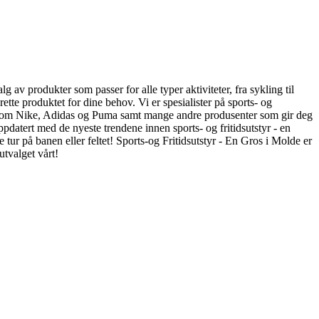
lg av produkter som passer for alle typer aktiviteter, fra sykling til
ette produktet for dine behov. Vi er spesialister på sports- og
rker som Nike, Adidas og Puma samt mange andre produsenter som gir deg
oppdatert med de nyeste trendene innen sports- og fritidsutstyr - en
e tur på banen eller feltet! Sports-og Fritidsutstyr - En Gros i Molde er
utvalget vårt!