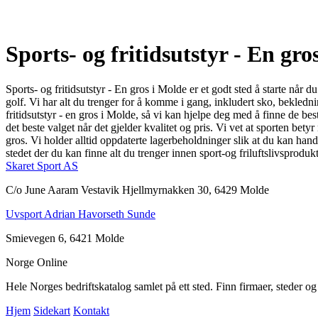
Sports- og fritidsutstyr - En gr
Sports- og fritidsutstyr - En gros i Molde er et godt sted å starte når du
golf. Vi har alt du trenger for å komme i gang, inkludert sko, beklednin
fritidsutstyr - en gros i Molde, så vi kan hjelpe deg med å finne de 
det beste valget når det gjelder kvalitet og pris. Vi vet at sporten bet
gros. Vi holder alltid oppdaterte lagerbeholdninger slik at du kan handle
stedet der du kan finne alt du trenger innen sport-og friluftslivsprodu
Skaret Sport AS
C/o June Aaram Vestavik Hjellmyrnakken 30, 6429 Molde
Uvsport Adrian Havorseth Sunde
Smievegen 6, 6421 Molde
Norge Online
Hele Norges bedriftskatalog samlet på ett sted. Finn firmaer, steder o
Hjem
Sidekart
Kontakt