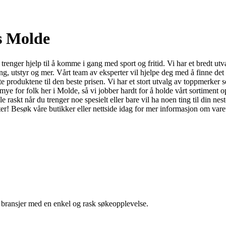
os Molde
 trenger hjelp til å komme i gang med sport og fritid. Vi har et bredt utva
g, utstyr og mer. Vårt team av eksperter vil hjelpe deg med å finne det r
beste produktene til den beste prisen. Vi har et stort utvalg av toppme
yr mye for folk her i Molde, så vi jobber hardt for å holde vårt sortiment 
 raskt når du trenger noe spesielt eller bare vil ha noen ting til din nest
kter! Besøk våre butikker eller nettside idag for mer informasjon om vare
g bransjer med en enkel og rask søkeopplevelse.