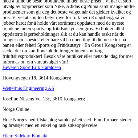
med å finne de beste produktene til den beste prisen. Vi har et stort
utvalg av toppmerker som Nike, Adidas og Puma samt mange andre
produsenter som gir deg det beste valget når det gjelder kvalitet og
pris. Vi vet at sporten betyr mye for folk her i Kongsberg, så vi
jobber hardt for å holde vårt sortiment oppdatert med de nyeste
trendene innen sports- og fritidsutstyr - en gros. Vi holder alltid
oppdaterte lagerbeholdninger slik at du kan handle raskt når du
trenger noe spesielt eller bare vil ha noen ting til din neste tur på
banen eller feltet! Sports-og Fritidsutstyr - En Gros i Kongsberg er
stedet der du kan finne alt du trenger innen sport-og
friluftslivsprodukter! Besøk våre butikker eller nettside idag for mer
informasjon om vareutvalget vårt!
Beveren Sport Erik Haraldsen
Hovengvegen 18, 3614 Kongsberg
Wetterhus Engineering AS
Josefine Nilsens Vei 13c, 3610 Kongsberg
Norge Online
Hele Norges bedriftskatalog samlet på ett sted. Finn firmaer, steder
og bransjer med en enkel og rask søkeopplevelse.
Hjem
Sidekart
Kontakt