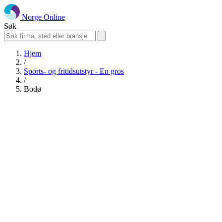
Norge Online
Søk
Hjem
/
Sports- og fritidsutstyr - En gros
/
Bodø