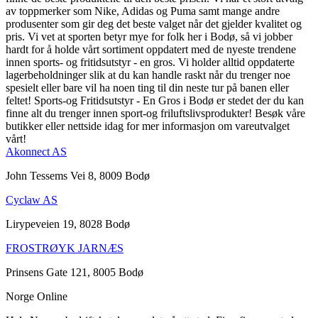
av toppmerker som Nike, Adidas og Puma samt mange andre
produsenter som gir deg det beste valget når det gjelder kvalitet og
pris. Vi vet at sporten betyr mye for folk her i Bodø, så vi jobber
hardt for å holde vårt sortiment oppdatert med de nyeste trendene
innen sports- og fritidsutstyr - en gros. Vi holder alltid oppdaterte
lagerbeholdninger slik at du kan handle raskt når du trenger noe
spesielt eller bare vil ha noen ting til din neste tur på banen eller
feltet! Sports-og Fritidsutstyr - En Gros i Bodø er stedet der du kan
finne alt du trenger innen sport-og friluftslivsprodukter! Besøk våre
butikker eller nettside idag for mer informasjon om vareutvalget
vårt!
Akonnect AS
John Tessems Vei 8, 8009 Bodø
Cyclaw AS
Lirypeveien 19, 8028 Bodø
FROSTRØYK JARNÆS
Prinsens Gate 121, 8005 Bodø
Norge Online