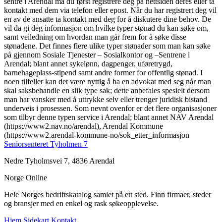
sentre i Arendal må du først registrere deg på nettsiden deres eller ta
kontakt med dem via telefon eller epost. Når du har registrert deg vil
en av de ansatte ta kontakt med deg for å diskutere dine behov. De
vil da gi deg informasjon om hvilke typer stønad du kan søke om,
samt veiledning om hvordan man går frem for å søke disse
stønadene. Det finnes flere ulike typer stønader som man kan søke
på gjennom Sosiale Tjenester – Sosialkontor og –Sentrene i
Arendal; blant annet sykelønn, dagpenger, uføretrygd,
barnehageplass-stipend samt andre former for offentlig stønad. I
noen tilfeller kan det være nyttig å ha en advokat med seg når man
skal saksbehandle en slik type sak; dette anbefales spesielt dersom
man har vansker med å uttrykke selv eller trenger juridisk bistand
underveis i prosessen. Som nevnt ovenfor er det flere organisasjoner
som tilbyr denne typen service i Arendal; blant annet NAV Arendal
(https://www2.nav.no/arendal), Arendal Kommune
(https://www2.arendal-kommune-no/sok_etter_informasjon
Seniorsenteret Tyholmen 7
Nedre Tyholmsvei 7, 4836 Arendal
Norge Online
Hele Norges bedriftskatalog samlet på ett sted. Finn firmaer, steder
og bransjer med en enkel og rask søkeopplevelse.
Hjem
Sidekart
Kontakt