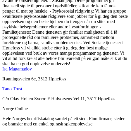
av andre omstendigheter. - Sosialhjelp: Dette programmet gir
finansiell støtte til personer i nødstilfeller, slik at de kan få nok
penger til mat og husleie. - Psykososial rådgiving: Vi har en gruppe
kvalifiserte psykososiale rådgivere som jobber for å gi deg den beste
opplevelsen og den beste hjelpen du trenger når du sliter med
psykiske helseproblemer eller andre livsutfordringer. -
Familietjeneste: Denne tjenesten gir familier muligheten til å få
profesjonelle råd om familiære problemer, samarbeid mellom
foreldrene og barna, samlivsproblemer etc.. Ved Sosiale tjenester i
Hønefoss vil vi alltid strebe etter å gi deg den best mulige
opplevelsen ved bruk av vores mange programmer og tjenester. Vi
vil alltid forsikre at alle behov blir ivaretatt på en god måte slik at du
skal ha en god opplevelse underveis!
Isa Magamadov
Rønningsveien 6c, 3512 Hønefoss
Tano Trust
C/o Olav Holten Sverre F Halvorsens Vei 11, 3517 Hønefoss
Norge Online
Hele Norges bedriftskatalog samlet på ett sted. Finn firmaer, steder
og bransjer med en enkel og rask søkeopplevelse.