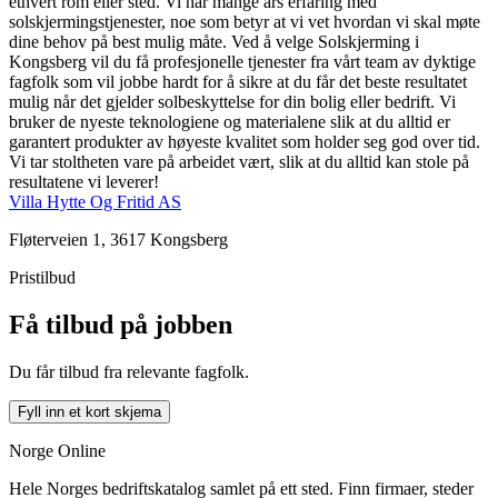
ethvert rom eller sted. Vi har mange års erfaring med
solskjermingstjenester, noe som betyr at vi vet hvordan vi skal møte
dine behov på best mulig måte. Ved å velge Solskjerming i
Kongsberg vil du få profesjonelle tjenester fra vårt team av dyktige
fagfolk som vil jobbe hardt for å sikre at du får det beste resultatet
mulig når det gjelder solbeskyttelse for din bolig eller bedrift. Vi
bruker de nyeste teknologiene og materialene slik at du alltid er
garantert produkter av høyeste kvalitet som holder seg god over tid.
Vi tar stoltheten vare på arbeidet vært, slik at du alltid kan stole på
resultatene vi leverer!
Villa Hytte Og Fritid AS
Fløterveien 1, 3617 Kongsberg
Pristilbud
Få tilbud på jobben
Du får tilbud fra relevante fagfolk.
Fyll inn et kort skjema
Norge Online
Hele Norges bedriftskatalog samlet på ett sted. Finn firmaer, steder