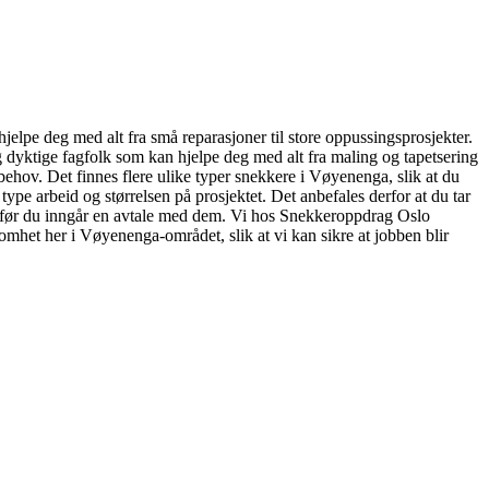
elpe deg med alt fra små reparasjoner til store oppussingsprosjekter.
g dyktige fagfolk som kan hjelpe deg med alt fra maling og tapetsering
 behov. Det finnes flere ulike typer snekkere i Vøyenenga, slik at du
type arbeid og størrelsen på prosjektet. Det anbefales derfor at du tar
maet før du inngår en avtale med dem. Vi hos Snekkeroppdrag Oslo
ksomhet her i Vøyenenga-området, slik at vi kan sikre at jobben blir