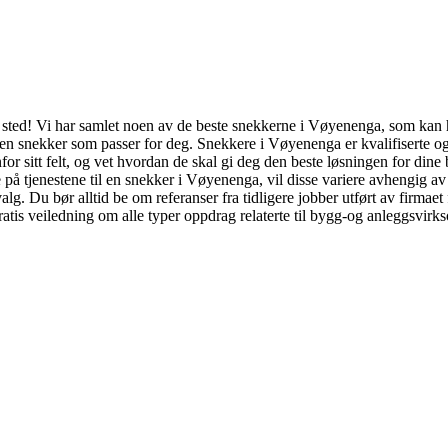
 sted! Vi har samlet noen av de beste snekkerne i Vøyenenga, som kan hj
t en snekker som passer for deg. Snekkere i Vøyenenga er kvalifiserte o
nfor sitt felt, og vet hvordan de skal gi deg den beste løsningen for dine
 på tjenestene til en snekker i Vøyenenga, vil disse variere avhengig av 
 valg. Du bør alltid be om referanser fra tidligere jobber utført av fir
 gratis veiledning om alle typer oppdrag relaterte til bygg-og anleggsvir