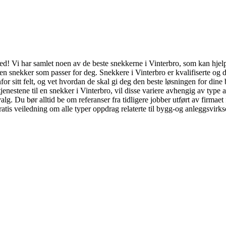
ted! Vi har samlet noen av de beste snekkerne i Vinterbro, som kan hjelp
t en snekker som passer for deg. Snekkere i Vinterbro er kvalifiserte og
for sitt felt, og vet hvordan de skal gi deg den beste løsningen for dine 
tjenestene til en snekker i Vinterbro, vil disse variere avhengig av type a
 valg. Du bør alltid be om referanser fra tidligere jobber utført av fir
gratis veiledning om alle typer oppdrag relaterte til bygg-og anleggsvirks