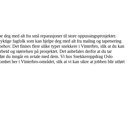
e deg med alt fra små reparasjoner til store oppussingsprosjekter.
 dyktige fagfolk som kan hjelpe deg med alt fra maling og tapetsering
behov. Det finnes flere ulike typer snekkere i Vinterbro, slik at du kan
rbeid og størrelsen på prosjektet. Det anbefales derfor at du tar
maet før du inngår en avtale med dem. Vi hos Snekkeroppdrag Oslo
omhet her i Vinterbro-området, slik at vi kan sikre at jobben blir utført