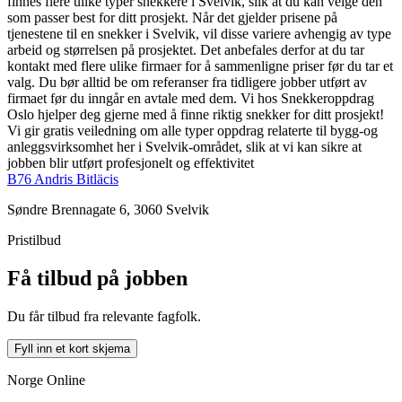
finnes flere ulike typer snekkere i Svelvik, slik at du kan velge den
som passer best for ditt prosjekt. Når det gjelder prisene på
tjenestene til en snekker i Svelvik, vil disse variere avhengig av type
arbeid og størrelsen på prosjektet. Det anbefales derfor at du tar
kontakt med flere ulike firmaer for å sammenligne priser før du tar et
valg. Du bør alltid be om referanser fra tidligere jobber utført av
firmaet før du inngår en avtale med dem. Vi hos Snekkeroppdrag
Oslo hjelper deg gjerne med å finne riktig snekker for ditt prosjekt!
Vi gir gratis veiledning om alle typer oppdrag relaterte til bygg-og
anleggsvirksomhet her i Svelvik-området, slik at vi kan sikre at
jobben blir utført profesjonelt og effektivitet
B76 Andris Bitläcis
Søndre Brennagate 6, 3060 Svelvik
Pristilbud
Få tilbud på jobben
Du får tilbud fra relevante fagfolk.
Fyll inn et kort skjema
Norge Online