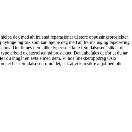
hjelpe deg med alt fra små reparasjoner til store oppussingsprosjekter.
og dyktige fagfolk som kan hjelpe deg med alt fra maling og tapetsering
behov. Det finnes flere ulike typer snekkere i Suldalsosen, slik at du
 type arbeid og størrelsen på prosjektet. Det anbefales derfor at du tar
maet før du inngår en avtale med dem. Vi hos Snekkeroppdrag Oslo
omhet her i Suldalsosen-området, slik at vi kan sikre at jobben blir