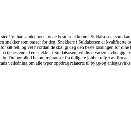
t sted! Vi har samlet noen av de beste snekkerne i Suldalsosen, som kan 
t en snekker som passer for deg. Snekkere i Suldalsosen er kvalifiserte 
for sitt felt, og vet hvordan de skal gi deg den beste løsningen for dine 
 på tjenestene til en snekker i Suldalsosen, vil disse variere avhengig av
 valg. Du bør alltid be om referanser fra tidligere jobber utført av fir
gratis veiledning om alle typer oppdrag relaterte til bygg-og anleggsvirks