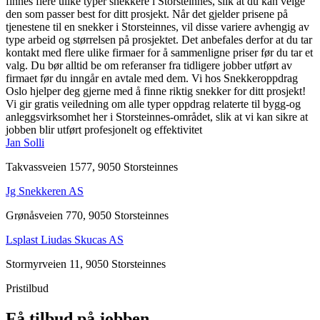
finnes flere ulike typer snekkere i Storsteinnes, slik at du kan velge
den som passer best for ditt prosjekt. Når det gjelder prisene på
tjenestene til en snekker i Storsteinnes, vil disse variere avhengig av
type arbeid og størrelsen på prosjektet. Det anbefales derfor at du tar
kontakt med flere ulike firmaer for å sammenligne priser før du tar et
valg. Du bør alltid be om referanser fra tidligere jobber utført av
firmaet før du inngår en avtale med dem. Vi hos Snekkeroppdrag
Oslo hjelper deg gjerne med å finne riktig snekker for ditt prosjekt!
Vi gir gratis veiledning om alle typer oppdrag relaterte til bygg-og
anleggsvirksomhet her i Storsteinnes-området, slik at vi kan sikre at
jobben blir utført profesjonelt og effektivitet
Jan Solli
Takvassveien 1577, 9050 Storsteinnes
Jg Snekkeren AS
Grønåsveien 770, 9050 Storsteinnes
Lsplast Liudas Skucas AS
Stormyrveien 11, 9050 Storsteinnes
Pristilbud
Få tilbud på jobben