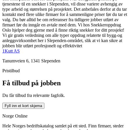
tjenestene til en snekker i Slependen, vil disse variere avhengig av
type arbeid og størrelsen på prosjektet. Det anbefales derfor at du tar
kontakt med flere ulike firmaer for å sammenligne priser før du tar et
valg. Du bør alltid be om referanser fra tidligere jobber utført av
firmaet før du inngår en avtale med dem. Vi hos Snekkeroppdrag
Oslo hjelper deg gjerne med å finne riktig snekker for ditt prosjekt!
Vi gir gratis veiledning om alle typer oppdrag relaterte til bygg-og
anleggsvirksomhet her i Slependen-området, slik at vi kan sikre at
jobben blir utført profesjonelt og effektivitet
1Kutt AS
Tanumveien 6, 1341 Slependen
Pristilbud
Få tilbud på jobben
Du får tilbud fra relevante fagfolk.
Fyll inn et kort skjema
Norge Online
Hele Norges bedriftskatalog samlet på ett sted. Finn firmaer, steder