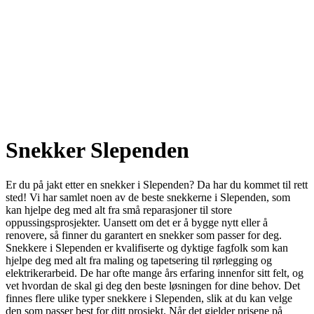
Snekker Slependen
Er du på jakt etter en snekker i Slependen? Da har du kommet til rett
sted! Vi har samlet noen av de beste snekkerne i Slependen, som
kan hjelpe deg med alt fra små reparasjoner til store
oppussingsprosjekter. Uansett om det er å bygge nytt eller å
renovere, så finner du garantert en snekker som passer for deg.
Snekkere i Slependen er kvalifiserte og dyktige fagfolk som kan
hjelpe deg med alt fra maling og tapetsering til rørlegging og
elektrikerarbeid. De har ofte mange års erfaring innenfor sitt felt, og
vet hvordan de skal gi deg den beste løsningen for dine behov. Det
finnes flere ulike typer snekkere i Slependen, slik at du kan velge
den som passer best for ditt prosjekt. Når det gjelder prisene på