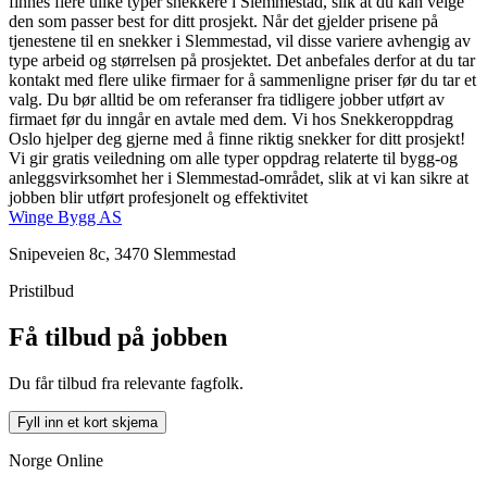
finnes flere ulike typer snekkere i Slemmestad, slik at du kan velge
den som passer best for ditt prosjekt. Når det gjelder prisene på
tjenestene til en snekker i Slemmestad, vil disse variere avhengig av
type arbeid og størrelsen på prosjektet. Det anbefales derfor at du tar
kontakt med flere ulike firmaer for å sammenligne priser før du tar et
valg. Du bør alltid be om referanser fra tidligere jobber utført av
firmaet før du inngår en avtale med dem. Vi hos Snekkeroppdrag
Oslo hjelper deg gjerne med å finne riktig snekker for ditt prosjekt!
Vi gir gratis veiledning om alle typer oppdrag relaterte til bygg-og
anleggsvirksomhet her i Slemmestad-området, slik at vi kan sikre at
jobben blir utført profesjonelt og effektivitet
Winge Bygg AS
Snipeveien 8c, 3470 Slemmestad
Pristilbud
Få tilbud på jobben
Du får tilbud fra relevante fagfolk.
Fyll inn et kort skjema
Norge Online