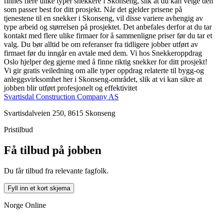
finnes flere ulike typer snekkere i Skonseng, slik at du kan velge den
som passer best for ditt prosjekt. Når det gjelder prisene på
tjenestene til en snekker i Skonseng, vil disse variere avhengig av
type arbeid og størrelsen på prosjektet. Det anbefales derfor at du tar
kontakt med flere ulike firmaer for å sammenligne priser før du tar et
valg. Du bør alltid be om referanser fra tidligere jobber utført av
firmaet før du inngår en avtale med dem. Vi hos Snekkeroppdrag
Oslo hjelper deg gjerne med å finne riktig snekker for ditt prosjekt!
Vi gir gratis veiledning om alle typer oppdrag relaterte til bygg-og
anleggsvirksomhet her i Skonseng-området, slik at vi kan sikre at
jobben blir utført profesjonelt og effektivitet
Svartisdal Construction Company AS
Svartisdalveien 250, 8615 Skonseng
Pristilbud
Få tilbud på jobben
Du får tilbud fra relevante fagfolk.
Fyll inn et kort skjema
Norge Online