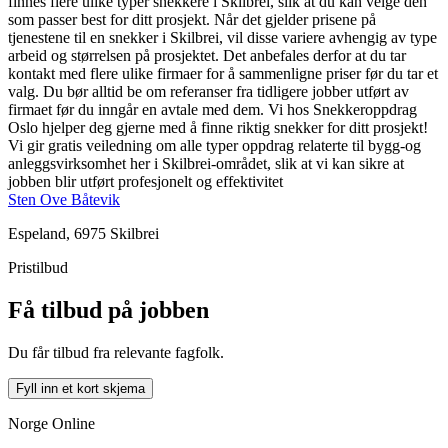
finnes flere ulike typer snekkere i Skilbrei, slik at du kan velge den
som passer best for ditt prosjekt. Når det gjelder prisene på
tjenestene til en snekker i Skilbrei, vil disse variere avhengig av type
arbeid og størrelsen på prosjektet. Det anbefales derfor at du tar
kontakt med flere ulike firmaer for å sammenligne priser før du tar et
valg. Du bør alltid be om referanser fra tidligere jobber utført av
firmaet før du inngår en avtale med dem. Vi hos Snekkeroppdrag
Oslo hjelper deg gjerne med å finne riktig snekker for ditt prosjekt!
Vi gir gratis veiledning om alle typer oppdrag relaterte til bygg-og
anleggsvirksomhet her i Skilbrei-området, slik at vi kan sikre at
jobben blir utført profesjonelt og effektivitet
Sten Ove Båtevik
Espeland, 6975 Skilbrei
Pristilbud
Få tilbud på jobben
Du får tilbud fra relevante fagfolk.
Fyll inn et kort skjema
Norge Online