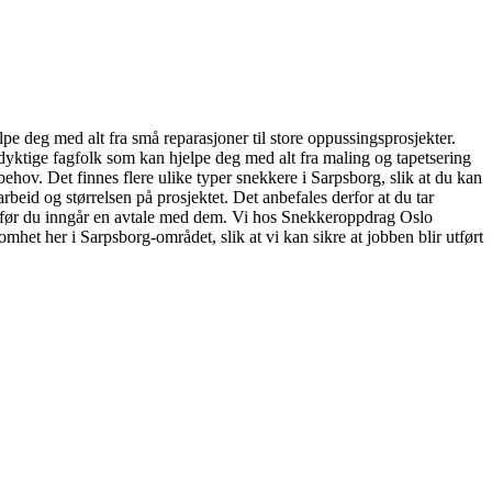
pe deg med alt fra små reparasjoner til store oppussingsprosjekter.
 dyktige fagfolk som kan hjelpe deg med alt fra maling og tapetsering
 behov. Det finnes flere ulike typer snekkere i Sarpsborg, slik at du kan
arbeid og størrelsen på prosjektet. Det anbefales derfor at du tar
maet før du inngår en avtale med dem. Vi hos Snekkeroppdrag Oslo
omhet her i Sarpsborg-området, slik at vi kan sikre at jobben blir utført