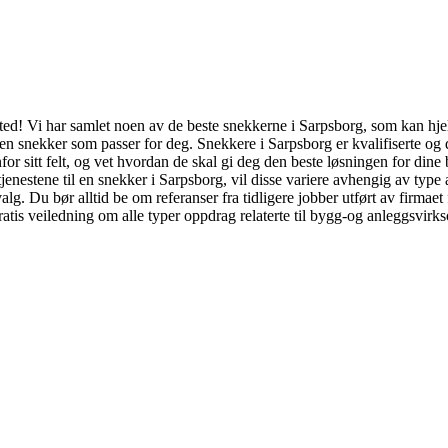
sted! Vi har samlet noen av de beste snekkerne i Sarpsborg, som kan hjel
t en snekker som passer for deg. Snekkere i Sarpsborg er kvalifiserte og
for sitt felt, og vet hvordan de skal gi deg den beste løsningen for dine
tjenestene til en snekker i Sarpsborg, vil disse variere avhengig av type 
 valg. Du bør alltid be om referanser fra tidligere jobber utført av fir
gratis veiledning om alle typer oppdrag relaterte til bygg-og anleggsvirks