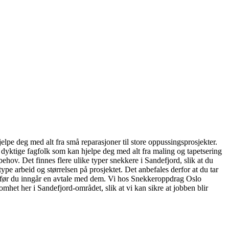
elpe deg med alt fra små reparasjoner til store oppussingsprosjekter.
g dyktige fagfolk som kan hjelpe deg med alt fra maling og tapetsering
behov. Det finnes flere ulike typer snekkere i Sandefjord, slik at du
type arbeid og størrelsen på prosjektet. Det anbefales derfor at du tar
maet før du inngår en avtale med dem. Vi hos Snekkeroppdrag Oslo
omhet her i Sandefjord-området, slik at vi kan sikre at jobben blir