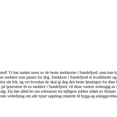
 sted! Vi har samlet noen av de beste snekkerne i Sandefjord, som kan hj
t en snekker som passer for deg. Snekkere i Sandefjord er kvalifiserte o
for sitt felt, og vet hvordan de skal gi deg den beste løsningen for dine 
 på tjenestene til en snekker i Sandefjord, vil disse variere avhengig av 
 valg. Du bør alltid be om referanser fra tidligere jobber utført av fir
gratis veiledning om alle typer oppdrag relaterte til bygg-og anleggsvirks