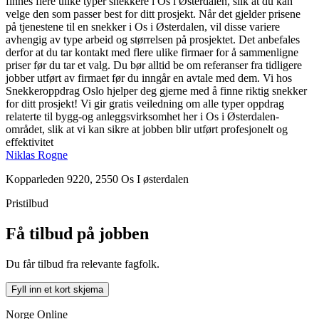
finnes flere ulike typer snekkere i Os i Østerdalen, slik at du kan
velge den som passer best for ditt prosjekt. Når det gjelder prisene
på tjenestene til en snekker i Os i Østerdalen, vil disse variere
avhengig av type arbeid og størrelsen på prosjektet. Det anbefales
derfor at du tar kontakt med flere ulike firmaer for å sammenligne
priser før du tar et valg. Du bør alltid be om referanser fra tidligere
jobber utført av firmaet før du inngår en avtale med dem. Vi hos
Snekkeroppdrag Oslo hjelper deg gjerne med å finne riktig snekker
for ditt prosjekt! Vi gir gratis veiledning om alle typer oppdrag
relaterte til bygg-og anleggsvirksomhet her i Os i Østerdalen-
området, slik at vi kan sikre at jobben blir utført profesjonelt og
effektivitet
Niklas Rogne
Kopparleden 9220, 2550 Os I østerdalen
Pristilbud
Få tilbud på jobben
Du får tilbud fra relevante fagfolk.
Fyll inn et kort skjema
Norge Online