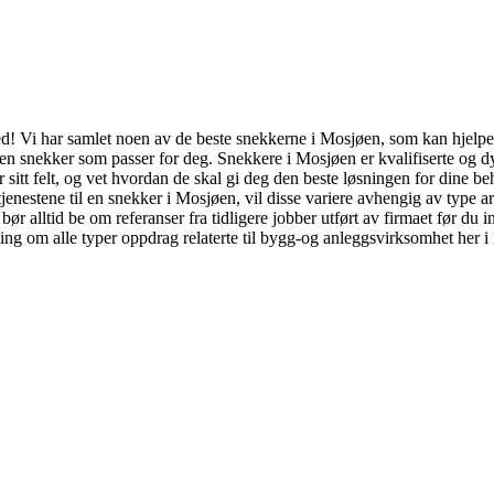
ed! Vi har samlet noen av de beste snekkerne i Mosjøen, som kan hjelpe 
t en snekker som passer for deg. Snekkere i Mosjøen er kvalifiserte og d
 sitt felt, og vet hvordan de skal gi deg den beste løsningen for dine be
tjenestene til en snekker i Mosjøen, vil disse variere avhengig av type ar
u bør alltid be om referanser fra tidligere jobber utført av firmaet før
dning om alle typer oppdrag relaterte til bygg-og anleggsvirksomhet her i 