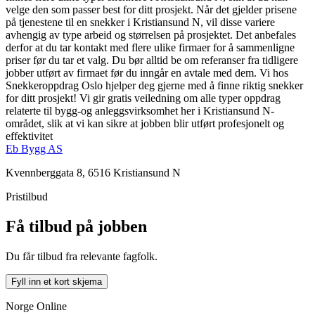
velge den som passer best for ditt prosjekt. Når det gjelder prisene
på tjenestene til en snekker i Kristiansund N, vil disse variere
avhengig av type arbeid og størrelsen på prosjektet. Det anbefales
derfor at du tar kontakt med flere ulike firmaer for å sammenligne
priser før du tar et valg. Du bør alltid be om referanser fra tidligere
jobber utført av firmaet før du inngår en avtale med dem. Vi hos
Snekkeroppdrag Oslo hjelper deg gjerne med å finne riktig snekker
for ditt prosjekt! Vi gir gratis veiledning om alle typer oppdrag
relaterte til bygg-og anleggsvirksomhet her i Kristiansund N-
området, slik at vi kan sikre at jobben blir utført profesjonelt og
effektivitet
Eb Bygg AS
Kvennberggata 8, 6516 Kristiansund N
Pristilbud
Få tilbud på jobben
Du får tilbud fra relevante fagfolk.
Fyll inn et kort skjema
Norge Online