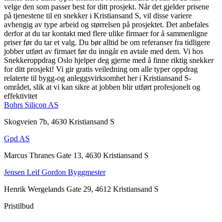
velge den som passer best for ditt prosjekt. Når det gjelder prisene
på tjenestene til en snekker i Kristiansand S, vil disse variere
avhengig av type arbeid og størrelsen på prosjektet. Det anbefales
derfor at du tar kontakt med flere ulike firmaer for å sammenligne
priser før du tar et valg. Du bør alltid be om referanser fra tidligere
jobber utført av firmaet før du inngår en avtale med dem. Vi hos
Snekkeroppdrag Oslo hjelper deg gjerne med å finne riktig snekker
for ditt prosjekt! Vi gir gratis veiledning om alle typer oppdrag
relaterte til bygg-og anleggsvirksomhet her i Kristiansand S-
området, slik at vi kan sikre at jobben blir utført profesjonelt og
effektivitet
Bohrs Silicon AS
Skogveien 7b, 4630 Kristiansand S
Gpd AS
Marcus Thranes Gate 13, 4630 Kristiansand S
Jensen Leif Gordon Byggmester
Henrik Wergelands Gate 29, 4612 Kristiansand S
Pristilbud