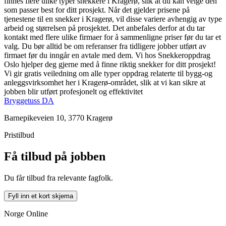
finnes flere ulike typer snekkere i Kragerø, slik at du kan velge den
som passer best for ditt prosjekt. Når det gjelder prisene på
tjenestene til en snekker i Kragerø, vil disse variere avhengig av type
arbeid og størrelsen på prosjektet. Det anbefales derfor at du tar
kontakt med flere ulike firmaer for å sammenligne priser før du tar et
valg. Du bør alltid be om referanser fra tidligere jobber utført av
firmaet før du inngår en avtale med dem. Vi hos Snekkeroppdrag
Oslo hjelper deg gjerne med å finne riktig snekker for ditt prosjekt!
Vi gir gratis veiledning om alle typer oppdrag relaterte til bygg-og
anleggsvirksomhet her i Kragerø-området, slik at vi kan sikre at
jobben blir utført profesjonelt og effektivitet
Bryggetuss DA
Barnepikeveien 10, 3770 Kragerø
Pristilbud
Få tilbud på jobben
Du får tilbud fra relevante fagfolk.
Fyll inn et kort skjema
Norge Online