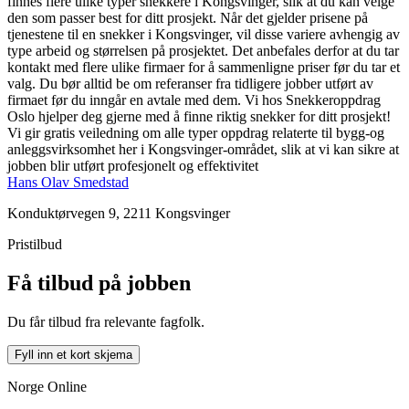
finnes flere ulike typer snekkere i Kongsvinger, slik at du kan velge
den som passer best for ditt prosjekt. Når det gjelder prisene på
tjenestene til en snekker i Kongsvinger, vil disse variere avhengig av
type arbeid og størrelsen på prosjektet. Det anbefales derfor at du tar
kontakt med flere ulike firmaer for å sammenligne priser før du tar et
valg. Du bør alltid be om referanser fra tidligere jobber utført av
firmaet før du inngår en avtale med dem. Vi hos Snekkeroppdrag
Oslo hjelper deg gjerne med å finne riktig snekker for ditt prosjekt!
Vi gir gratis veiledning om alle typer oppdrag relaterte til bygg-og
anleggsvirksomhet her i Kongsvinger-området, slik at vi kan sikre at
jobben blir utført profesjonelt og effektivitet
Hans Olav Smedstad
Konduktørvegen 9, 2211 Kongsvinger
Pristilbud
Få tilbud på jobben
Du får tilbud fra relevante fagfolk.
Fyll inn et kort skjema
Norge Online