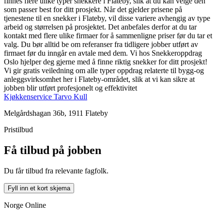
finnes flere ulike typer snekkere i Flateby, slik at du kan velge den
som passer best for ditt prosjekt. Når det gjelder prisene på
tjenestene til en snekker i Flateby, vil disse variere avhengig av type
arbeid og størrelsen på prosjektet. Det anbefales derfor at du tar
kontakt med flere ulike firmaer for å sammenligne priser før du tar et
valg. Du bør alltid be om referanser fra tidligere jobber utført av
firmaet før du inngår en avtale med dem. Vi hos Snekkeroppdrag
Oslo hjelper deg gjerne med å finne riktig snekker for ditt prosjekt!
Vi gir gratis veiledning om alle typer oppdrag relaterte til bygg-og
anleggsvirksomhet her i Flateby-området, slik at vi kan sikre at
jobben blir utført profesjonelt og effektivitet
Kjøkkenservice Tarvo Kull
Melgårdshagan 36b, 1911 Flateby
Pristilbud
Få tilbud på jobben
Du får tilbud fra relevante fagfolk.
Fyll inn et kort skjema
Norge Online