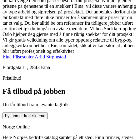
du kan velge den som passer best for ditt prosjekt. Når det gjelder
prisene på tjenestene til en snekker i Eina, vil disse variere avhengig
av type arbeid og størrelsen på prosjektet. Det anbefales derfor at du
tar kontakt med flere ulike firmaer for å sammenligne priser før du
tar et valg. Du bør alltid be om referanser fra tidligere jobber utført
av firmaet før du inngår en avtale med dem. Vi hos Snekkeroppdrag
Oslo hjelper deg gjerne med å finne riktig snekker for ditt prosjekt!
Vi gir gratis veiledning om alle typer oppdrag relaterte til bygg-og
anleggsvirksomhet her i Eina-området, slik at vi kan sikre at jobben
blir utført profesjonelt og effektivitet
Eina Flisesenter Arild Strømstad
Fjordgata 11, 2843 Eina
Pristilbud
Få tilbud på jobben
Du får tilbud fra relevante fagfolk.
Fyll inn et kort skjema
Norge Online
Hele Norges bedriftskatalog samlet på ett sted. Finn firmaer, steder