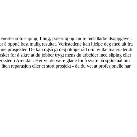
tjenester som sliping, filing, polering og andre metallarbeidsoppgaver.
r å oppnå best mulig resultat. Verkstedene kan hjelpe deg med alt fra
 dine prosjekter. De kan også gi deg riktige råd om hvilke materialer du
masker for å sikre at du jobber trygt mens du arbeider med sliping eller
everksted i Arendal . Her vil de være glade for å svare på spørsmål om
 liten reparasjon eller et stort prosjekt - da du vet at profesjonelle har