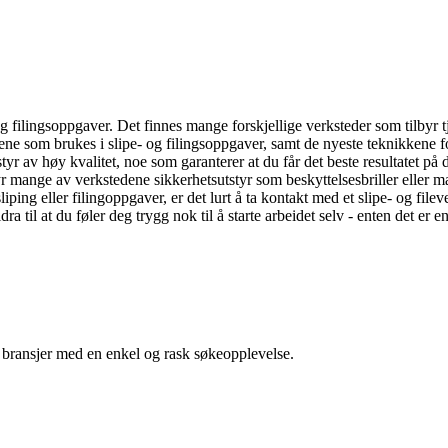
- og filingsoppgaver. Det finnes mange forskjellige verksteder som tilbyr 
ne som brukes i slipe- og filingsoppgaver, samt de nyeste teknikkene fo
styr av høy kvalitet, noe som garanterer at du får det beste resultatet på
ilbyr mange av verkstedene sikkerhetsutstyr som beskyttelsesbriller eller 
iping eller filingoppgaver, er det lurt å ta kontakt med et slipe- og fil
ra til at du føler deg trygg nok til å starte arbeidet selv - enten det er en
g bransjer med en enkel og rask søkeopplevelse.