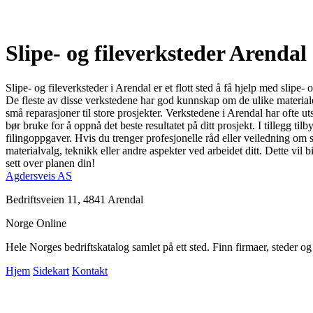
Slipe- og fileverksteder Arendal
Slipe- og fileverksteder i Arendal er et flott sted å få hjelp med slipe
De fleste av disse verkstedene har god kunnskap om de ulike materiale
små reparasjoner til store prosjekter. Verkstedene i Arendal har ofte ut
bør bruke for å oppnå det beste resultatet på ditt prosjekt. I tillegg t
filingoppgaver. Hvis du trenger profesjonelle råd eller veiledning om sl
materialvalg, teknikk eller andre aspekter ved arbeidet ditt. Dette vil bid
sett over planen din!
Agdersveis AS
Bedriftsveien 11, 4841 Arendal
Norge Online
Hele Norges bedriftskatalog samlet på ett sted. Finn firmaer, steder o
Hjem
Sidekart
Kontakt