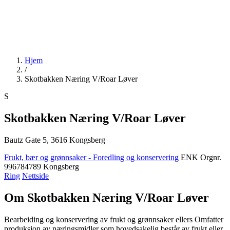
Hjem
/
Skotbakken Næring V/Roar Løver
S
Skotbakken Næring V/Roar Løver
Bautz Gate 5, 3616 Kongsberg
Frukt, bær og grønnsaker - Foredling og konservering
ENK
Orgnr.
996784789
Kongsberg
Ring
Nettside
Om Skotbakken Næring V/Roar Løver
Bearbeiding og konservering av frukt og grønnsaker ellers Omfatter
produksjon av næringsmidler som hovedsakelig består av frukt eller