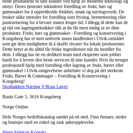
beste produktene til sine kunder ved hjelp av moderne teknologi og
utstyr. Deres tjenester inkluderer foredling av frukt, bær og
grønnsaker for å opprettholde friskhet, smak og næringsverdi. De
bruker ulike metoder for foredling som frysing, hermetisering eller
pasteurisering for å bevare maten lengre tid. I tillegg til dette kan de
gi råd om lagringsteknikker slik at du får mest mulig ut av dine
produkter. Frukt, bær og grønnsaker - Foredling og konservering i
Kongsberg har et stort nettverk innen landbruket i Ulvik-området
som gir dem muligheten til å skaffe råvarer fra lokale produsenter.
Dette betyr at du alltid får friske ingredienser når du bestiller fra
dem. I tillegg har de en dedikert team med eksperter som jobber
hardt for å levere den beste servicen til sine kunder. Hvis du trenger
profesjonell hjelp med foredling eller lagring av frukt, bærer eller
grønnsaker i Ulvik-omgivelsene anbefaler vi deg på det sterkeste
Frukt, Bærer & Grøntsager – Foredling & Konservering i
Kongsberg!
Skotbakken Næring V/Roar Løver
Bautz Gate 5, 3616 Kongsberg
Norge Online
Hele Norges bedriftskatalog samlet på ett sted. Finn firmaer, steder
og bransjer med en enkel og rask søkeopplevelse.
Hjem
Sidekart
Kontakt