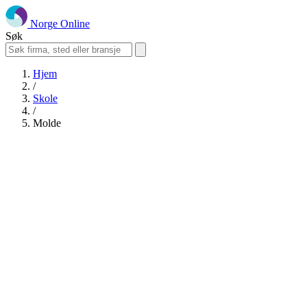
Norge Online
Søk
Hjem
/
Skole
/
Molde