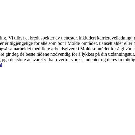
ning. Vi tilbyr et bredt spekter av tjenester, inkludert karriereveiledn
er er tilgjengelige for alle som bor i Molde-området, uansett alder elle
 også samarbeidet med flere arbeidsgivere i Molde-området for å gi vårt
dere gir deg de beste rådene nødvendig for å lykkes på din utdanningstur.
rygg pga det store ansvaret vi har overfor vores studenter og deres fremtidi
l