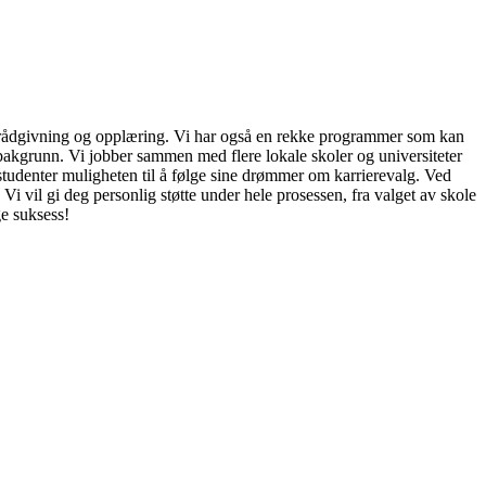
ing, rådgivning og opplæring. Vi har også en rekke programmer som kan
r bakgrunn. Vi jobber sammen med flere lokale skoler og universiteter
 studenter muligheten til å følge sine drømmer om karrierevalg. Ved
 Vi vil gi deg personlig støtte under hele prosessen, fra valget av skole
ge suksess!