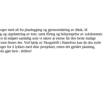
oger med alt fra planlegging og gjennomføring av tiltak, til
ing og oppdatering av trær, samt fôring og bekjempelse av sykdommer.
yn til miljøet samtidig som vi sikrer at eierne får den beste mulige
r som finnes der. Ved hjelp av Skogsdrift i Hønefoss kan du dra nytte
nger for å lykkes med dine prosjekter, enten det gjelder planting,
u gjør best - driften!