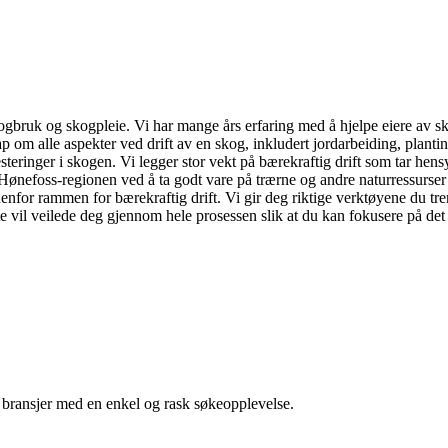
kogbruk og skogpleie. Vi har mange års erfaring med å hjelpe eiere av sk
 om alle aspekter ved drift av en skog, inkludert jordarbeiding, plant
esteringer i skogen. Vi legger stor vekt på bærekraftig drift som tar hens
 i Hønefoss-regionen ved å ta godt vare på trærne og andre naturressurse
nenfor rammen for bærekraftig drift. Vi gir deg riktige verktøyene du tre
il veilede deg gjennom hele prosessen slik at du kan fokusere på det d
g bransjer med en enkel og rask søkeopplevelse.