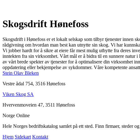
Skogsdrift Hønefoss
Skogsdrift i Hønefoss er et lokalt selskap som tilbyr tjenester innen s
rådgivning om hvordan man best kan utnytte sin skog. Vi har kunnskap
Vi jobber hardt for å sikre at eiere får mest mulig utbytte fra deres inv
inntekten fra sin virksomhet. Vårt mål er å bidra til en sunnere natur
av vårt brede spekter av tjenester for å optimalisere din virksomhet in
oppdatering eller bekjempelse av sykdommer. Våre kompetente ansatte v
Stein Olav Bleken
Vestre ådal 754, 3516 Hønefoss
Viken Skog SA
Hvervenmoveien 47, 3511 Hønefoss
Norge Online
Hele Norges bedriftskatalog samlet på ett sted. Finn firmaer, steder o
Hjem
Sidekart
Kontakt