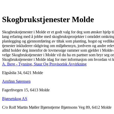
Skogbrukstjenester Molde
Skogbrukstjenester i Molde er et godt valg for deg som ønsker hjelp ti
lang erfaring med å jobbe med skogbruksprosjekter i området omkring 
planlegging og gjennomføring av tiltak som planting, hogst og vedlikeh
tjenester inkluderer rådgiving om miljøhensyn, jordvern og andre releva
alltid holder deg innenfor de lovmessige rammer som gjelder i Molde-reg
velge Skogbrukstjenester i Molde vil du ha en partner som bryr seg om mi
Skogbrukstjenester i Molde idag for mer informasjon om hvordan vi k
A. Berg - Tynning, Staur Og Provisorisk Avvirkning
Elgsåslia 34, 6421 Molde
Arnfinn Sørensen
Fagerlivegen 15, 6413 Molde
Bjørsetskog AS
C/o Rolf Martin Møller Bjørnstjerne Bjørnsons Veg 89, 6412 Molde