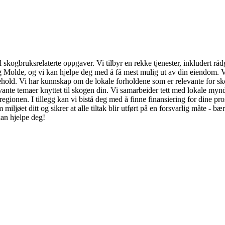
l skogbruksrelaterte oppgaver. Vi tilbyr en rekke tjenester, inkludert 
Molde, og vi kan hjelpe deg med å få mest mulig ut av din eiendom. Vi
old. Vi har kunnskap om de lokale forholdene som er relevante for skogb
nte temaer knyttet til skogen din. Vi samarbeider tett med lokale myndig
ionen. I tillegg kan vi bistå deg med å finne finansiering for dine prosj
ljøet ditt og sikrer at alle tiltak blir utført på en forsvarlig måte - b
an hjelpe deg!