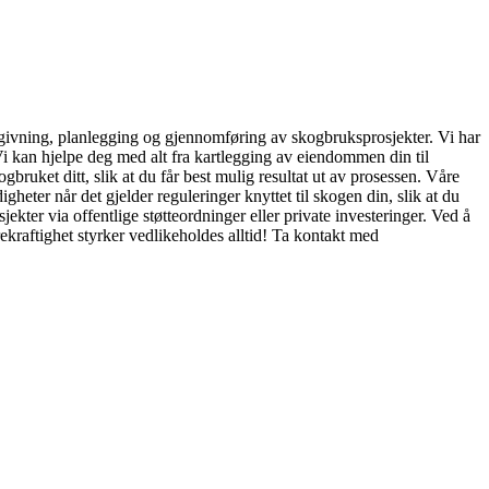
rådgivning, planlegging og gjennomføring av skogbruksprosjekter. Vi har
 kan hjelpe deg med alt fra kartlegging av eiendommen din til
ruket ditt, slik at du får best mulig resultat ut av prosessen. Våre
heter når det gjelder reguleringer knyttet til skogen din, slik at du
ekter via offentlige støtteordninger eller private investeringer. Ved å
ærekraftighet styrker vedlikeholdes alltid! Ta kontakt med