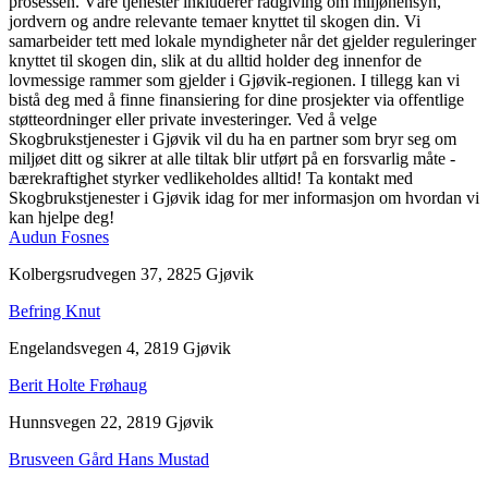
prosessen. Våre tjenester inkluderer rådgiving om miljøhensyn,
jordvern og andre relevante temaer knyttet til skogen din. Vi
samarbeider tett med lokale myndigheter når det gjelder reguleringer
knyttet til skogen din, slik at du alltid holder deg innenfor de
lovmessige rammer som gjelder i Gjøvik-regionen. I tillegg kan vi
bistå deg med å finne finansiering for dine prosjekter via offentlige
støtteordninger eller private investeringer. Ved å velge
Skogbrukstjenester i Gjøvik vil du ha en partner som bryr seg om
miljøet ditt og sikrer at alle tiltak blir utført på en forsvarlig måte -
bærekraftighet styrker vedlikeholdes alltid! Ta kontakt med
Skogbrukstjenester i Gjøvik idag for mer informasjon om hvordan vi
kan hjelpe deg!
Audun Fosnes
Kolbergsrudvegen 37, 2825 Gjøvik
Befring Knut
Engelandsvegen 4, 2819 Gjøvik
Berit Holte Frøhaug
Hunnsvegen 22, 2819 Gjøvik
Brusveen Gård Hans Mustad