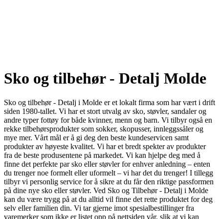
Sko og tilbehør - Detalj Molde
Sko og tilbehør - Detalj i Molde er et lokalt firma som har vært i drift
siden 1980-tallet. Vi har et stort utvalg av sko, støvler, sandaler og
andre typer fottøy for både kvinner, menn og barn. Vi tilbyr også en
rekke tilbehørsprodukter som sokker, skopusser, innleggssåler og
mye mer. Vårt mål er å gi deg den beste kundeservicen samt
produkter av høyeste kvalitet. Vi har et bredt spekter av produkter
fra de beste produsentene på markedet. Vi kan hjelpe deg med å
finne det perfekte par sko eller støvler for enhver anledning – enten
du trenger noe formelt eller uformelt – vi har det du trenger! I tillegg
tilbyr vi personlig service for å sikre at du får den riktige passformen
på dine nye sko eller støvler. Ved Sko og Tilbehør - Detalj i Molde
kan du være trygg på at du alltid vil finne det rette produktet for deg
selv eller familien din. Vi tar gjerne imot spesialbestillinger fra
varemerker som ikke er listet opp på nettsiden vår, slik at vi kan