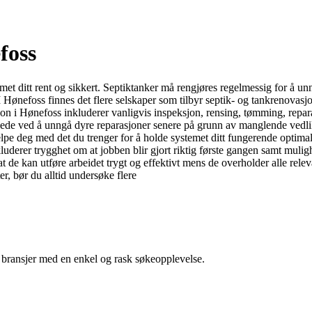
foss
et ditt rent og sikkert. Septiktanker må rengjøres regelmessig for å un
 I Hønefoss finnes det flere selskaper som tilbyr septik- og tankrenovas
on i Hønefoss inkluderer vanligvis inspeksjon, rensing, tømming, reparasj
 nede ved å unngå dyre reparasjoner senere på grunn av manglende vedlik
elpe deg med det du trenger for å holde systemet ditt fungerende optimalt
kluderer trygghet om at jobben blir gjort riktig første gangen samt mulig
at de kan utføre arbeidet trygt og effektivt mens de overholder alle rele
er, bør du alltid undersøke flere
g bransjer med en enkel og rask søkeopplevelse.