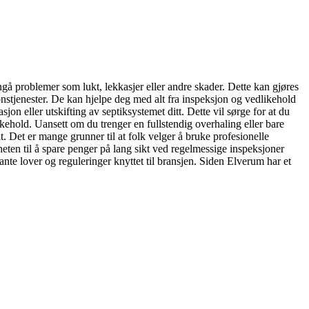
ngå problemer som lukt, lekkasjer eller andre skader. Dette kan gjøres
jonstjenester. De kan hjelpe deg med alt fra inspeksjon og vedlikehold
on eller utskifting av septiksystemet ditt. Dette vil sørge for at du
ehold. Uansett om du trenger en fullstendig overhaling eller bare
. Det er mange grunner til at folk velger å bruke profesionelle
heten til å spare penger på lang sikt ved regelmessige inspeksjoner
vante lover og reguleringer knyttet til bransjen. Siden Elverum har et