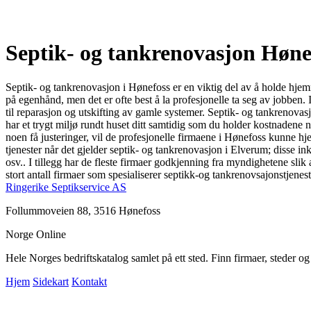
Septik- og tankrenovasjon Høne
Septik- og tankrenovasjon i Hønefoss er en viktig del av å holde hjemm
på egenhånd, men det er ofte best å la profesjonelle ta seg av jobben.
til reparasjon og utskifting av gamle systemer. Septik- og tankrenovasj
har et trygt miljø rundt huset ditt samtidig som du holder kostnadene
noen få justeringer, vil de profesjonelle firmaene i Hønefoss kunne hj
tjenester når det gjelder septik- og tankrenovasjon i Elverum; disse in
osv.. I tillegg har de fleste firmaer godkjenning fra myndighetene slik 
stort antall firmaer som spesialiserer septikk-og tankrenovsajonstjenest
Ringerike Septikservice AS
Follummoveien 88, 3516 Hønefoss
Norge Online
Hele Norges bedriftskatalog samlet på ett sted. Finn firmaer, steder o
Hjem
Sidekart
Kontakt