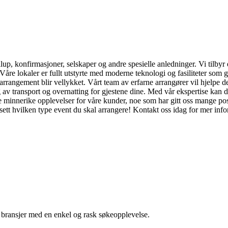
lup, konfirmasjoner, selskaper og andre spesielle anledninger. Vi tilbyr 
r. Våre lokaler er fullt utstyrte med moderne teknologi og fasiliteter som 
rrangement blir vellykket. Vårt team av erfarne arrangører vil hjelpe deg 
 av transport og overnatting for gjestene dine. Med vår ekspertise kan du 
pe minnerike opplevelser for våre kunder, noe som har gitt oss mange posi
ett hvilken type event du skal arrangere! Kontakt oss idag for mer in
g bransjer med en enkel og rask søkeopplevelse.