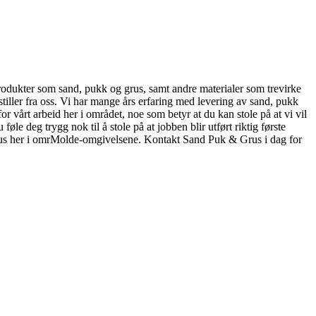
 produkter som sand, pukk og grus, samt andre materialer som trevirke
stiller fra oss. Vi har mange års erfaring med levering av sand, pukk
r vårt arbeid her i området, noe som betyr at du kan stole på at vi vil
øle deg trygg nok til å stole på at jobben blir utført riktig første
g grus her i omrMolde-omgivelsene. Kontakt Sand Puk & Grus i dag for