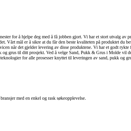
enester for å hjelpe deg med å få jobben gjort. Vi har et stort utvalg av
t. Vårt mål er å sikre at du får den beste kvaliteten på produktet du be
cen når det gjelder levering av disse produktene. Vi har et godt rykte fo
 og grus til ditt prosjekt. Ved å velge Sand, Pukk & Grus i Molde vil du f
 teknologier for alle prosesser knyttet til leveringen av sand, pukk o
g bransjer med en enkel og rask søkeopplevelse.