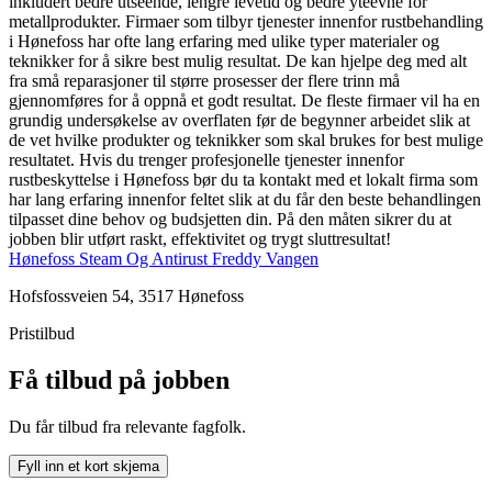
inkludert bedre utseende, lengre levetid og bedre yteevne for
metallprodukter. Firmaer som tilbyr tjenester innenfor rustbehandling
i Hønefoss har ofte lang erfaring med ulike typer materialer og
teknikker for å sikre best mulig resultat. De kan hjelpe deg med alt
fra små reparasjoner til større prosesser der flere trinn må
gjennomføres for å oppnå et godt resultat. De fleste firmaer vil ha en
grundig undersøkelse av overflaten før de begynner arbeidet slik at
de vet hvilke produkter og teknikker som skal brukes for best mulige
resultatet. Hvis du trenger profesjonelle tjenester innenfor
rustbeskyttelse i Hønefoss bør du ta kontakt med et lokalt firma som
har lang erfaring innenfor feltet slik at du får den beste behandlingen
tilpasset dine behov og budsjetten din. På den måten sikrer du at
jobben blir utført raskt, effektivitet og trygt sluttresultat!
Hønefoss Steam Og Antirust Freddy Vangen
Hofsfossveien 54, 3517 Hønefoss
Pristilbud
Få tilbud på jobben
Du får tilbud fra relevante fagfolk.
Fyll inn et kort skjema