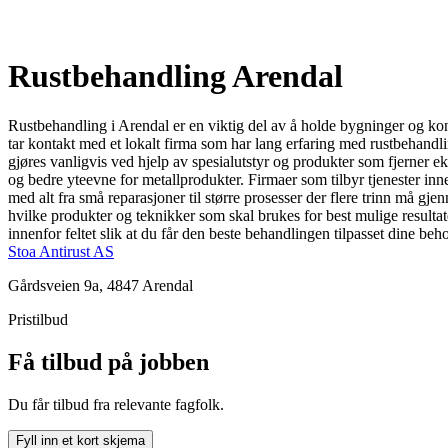
Rustbehandling Arendal
Rustbehandling i Arendal er en viktig del av å holde bygninger og kons
tar kontakt med et lokalt firma som har lang erfaring med rustbehandli
gjøres vanligvis ved hjelp av spesialutstyr og produkter som fjerner e
og bedre yteevne for metallprodukter. Firmaer som tilbyr tjenester inne
med alt fra små reparasjoner til større prosesser der flere trinn må gje
hvilke produkter og teknikker som skal brukes for best mulige resultate
innenfor feltet slik at du får den beste behandlingen tilpasset dine behov
Stoa Antirust AS
Gårdsveien 9a, 4847 Arendal
Pristilbud
Få tilbud på jobben
Du får tilbud fra relevante fagfolk.
Fyll inn et kort skjema