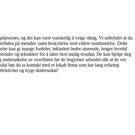
tjenester, og det kan være vanskelig å velge riktig. Vi anbefaler at du
rflaten på metaller, samt beskyttelse mot videre rustdannelse. Dette
else kan gi mange fordeler, inkludert bedre utseende, lengre levetid
erialer og teknikker for å sikre best mulig resultat. De kan hjelpe deg
ig undersøkelse av overflaten før de begynner arbeidet slik at de vet
endal bør du ta kontakt med et lokalt firma som har lang erfaring
ektivitet og trygt sluttresultat!