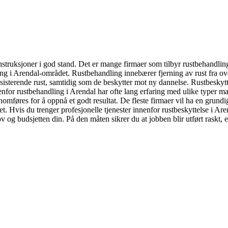
truksjoner i god stand. Det er mange firmaer som tilbyr rustbehandlings
ng i Arendal-området. Rustbehandling innebærer fjerning av rust fra ove
ksisterende rust, samtidig som de beskytter mot ny dannelse. Rustbeskytt
nfor rustbehandling i Arendal har ofte lang erfaring med ulike typer mat
nnomføres for å oppnå et godt resultat. De fleste firmaer vil ha en grund
t. Hvis du trenger profesjonelle tjenester innenfor rustbeskyttelse i Ar
 og budsjetten din. På den måten sikrer du at jobben blir utført raskt, eff