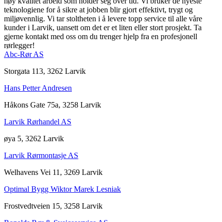
høy kvalitet arbeid som holder seg over tid. Vi bruker de nyeste
teknologiene for å sikre at jobben blir gjort effektivt, trygt og
miljøvennlig. Vi tar stoltheten i å levere topp service til alle våre
kunder i Larvik, uansett om det er et liten eller stort prosjekt. Ta
gjerne kontakt med oss om du trenger hjelp fra en profesjonell
rørlegger!
Abc-Rør AS
Storgata 113, 3262 Larvik
Hans Petter Andresen
Håkons Gate 75a, 3258 Larvik
Larvik Rørhandel AS
øya 5, 3262 Larvik
Larvik Rørmontasje AS
Welhavens Vei 11, 3269 Larvik
Optimal Bygg Wiktor Marek Lesniak
Frostvedtveien 15, 3258 Larvik